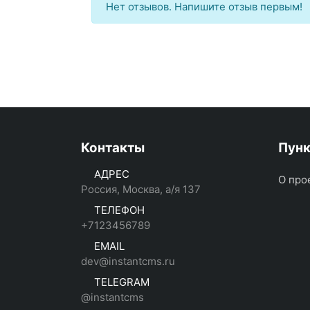
Нет отзывов. Напишите отзыв первым!
Контакты
Пун
АДРЕС
О про
Россия, Москва, а/я 137
ТЕЛЕФОН
+7123456789
EMAIL
dev@instantcms.ru
TELEGRAM
@instantcms