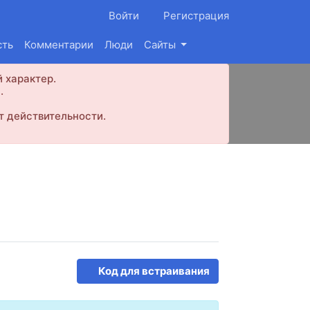
Войти
Регистрация
сть
Комментарии
Люди
Сайты
 характер.
.
т действительности.
Код для встраивания