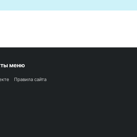
кты меню
екте
Правила сайта