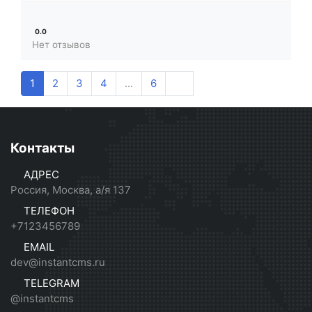
0.0
Нет отзывов
1
2
3
4
...
6
Контакты
АДРЕС
Россия, Москва, а/я 137
ТЕЛЕФОН
+7123456789
EMAIL
dev@instantcms.ru
TELEGRAM
@instantcms