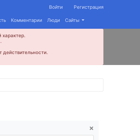
Войти
Регистрация
сть
Комментарии
Люди
Сайты
 характер.
.
т действительности.
×