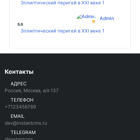
Эллиптический перигей в XXI веке 1
Admin
5.0
Эллиптический перигей в XXI веке 1
Контакты
АДРЕС
Россия, Москва, а/я 137
ТЕЛЕФОН
+7123456789
EMAIL
dev@instantcms.ru
TELEGRAM
@instantcms