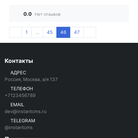
0.0
Нет отзывов
1
...
45
46
47
Контакты
АДРЕС
Россия, Москва, а/я 137
ТЕЛЕФОН
+7123456789
EMAIL
dev@instantcms.ru
TELEGRAM
@instantcms