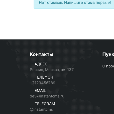
Нет отзывов. Напишите отзыв первым!
Контакты
Пун
АДРЕС
О про
Россия, Москва, а/я 137
ТЕЛЕФОН
+7123456789
EMAIL
dev@instantcms.ru
TELEGRAM
@instantcms