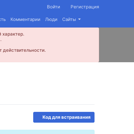
Войти
Регистрация
сть
Комментарии
Люди
Сайты
 характер.
.
т действительности.
Код для встраивания