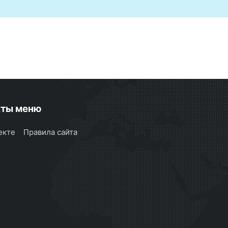
кты меню
екте
Правила сайта