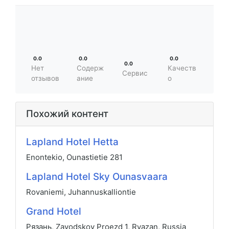
0.0
0.0
0.0
0.0
Нет
Содерж
Качеств
Сервис
отзывов
ание
о
Похожий контент
Lapland Hotel Hetta
Enontekio, Ounastietie 281
Lapland Hotel Sky Ounasvaara
Rovaniemi, Juhannuskalliontie
Grand Hotel
Рязань, Zavodskoy Proezd 1, Ryazan, Russia