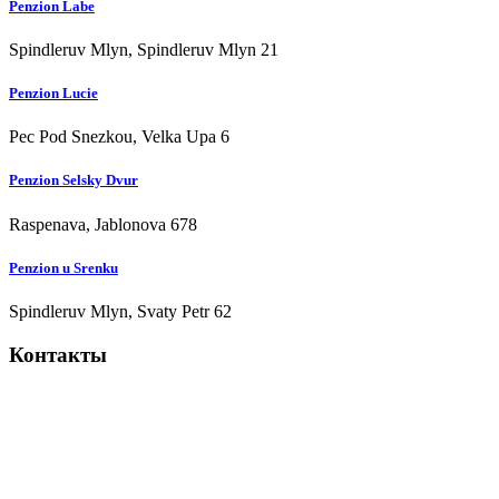
Penzion Labe
Spindleruv Mlyn, Spindleruv Mlyn 21
Penzion Lucie
Pec Pod Snezkou, Velka Upa 6
Penzion Selsky Dvur
Raspenava, Jablonova 678
Penzion u Srenku
Spindleruv Mlyn, Svaty Petr 62
Контакты