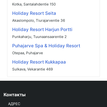
Kotka, Santalahdentie 150
Holiday Resort Seita
Akaslompolo, Tiurajarventie 36
Holiday Resort Harjun Portti
Punkaharju, Tuunaansaarentie 2
Puhajarve Spa & Holiday Resort
Otepaa, Puhajarve
Holiday Resort Kukkapaa
Sulkava, Vekarantie 469
Контакты
АДРЕС