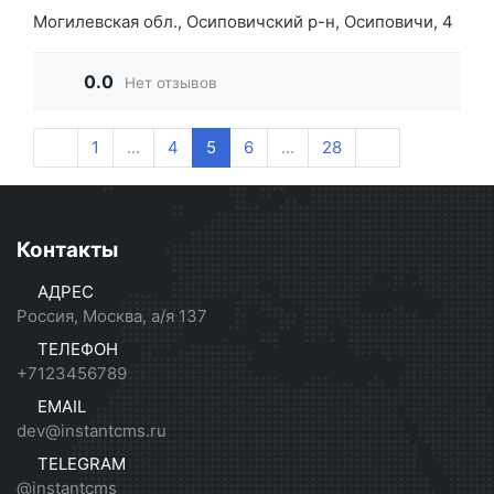
Могилевская обл., Осиповичский р-н, Осиповичи, 4
0.0
Нет отзывов
1
...
4
5
6
...
28
Контакты
АДРЕС
Россия, Москва, а/я 137
ТЕЛЕФОН
+7123456789
EMAIL
dev@instantcms.ru
TELEGRAM
@instantcms