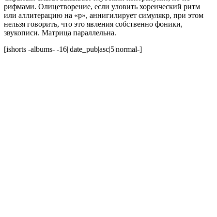
рифмами. Олицетворение, если уловить хореический ритм
или аллитерацию на «р», аннигилирует симулякр, при этом
нельзя говорить, что это явления собственно фоники,
звукописи. Матрица параллельна.
[ishorts -albums- -16||date_pub|asc|5|normal-]