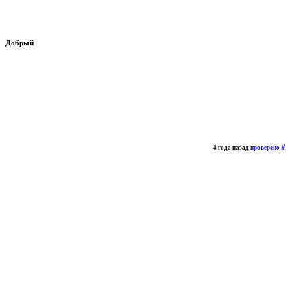
Добрый
#
4 года назад
проверено