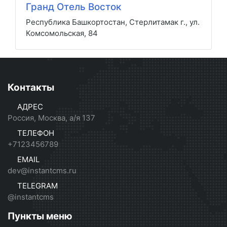
Гранд Отель Восток
Республика Башкортостан, Стерлитамак г., ул.
Комсомольская, 84
Контакты
АДРЕС
Россия, Москва, а/я 137
ТЕЛЕФОН
+7123456789
EMAIL
dev@instantcms.ru
TELEGRAM
@instantcms
Пункты меню