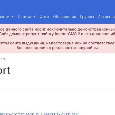
вости
Статьи
Фото
Объявления
Группы
Активно
е данного сайта носит исключительно демонстрационный
Сайт демонстрирует работу InstantCMS 2 и его дополнений
этом сайте выдуманна, недостоверна или не соответствуе
Все совпадения с реальностью случайны.
ort
ort
dex.ru/org/radisson_blu_resort/1223115408