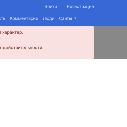
Войти
Регистрация
сть
Комментарии
Люди
Сайты
 характер.
.
т действительности.