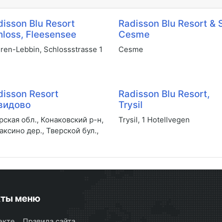
disson Blu Resort
Radisson Blu Resort & 
hloss, Fleesensee
Cesme
ren-Lebbin, Schlossstrasse 1
Cesme
disson Resort
Radisson Blu Resort,
видово
Trysil
рская обл., Конаковский р-н,
Trysil, 1 Hotellvegen
аксино дер., Тверской бул.,
кты меню
екте
Правила сайта