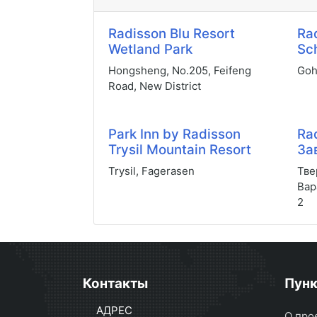
Radisson Blu Resort
Ra
Wetland Park
Sc
Hongsheng, No.205, Feifeng
Goh
Road, New District
Park Inn by Radisson
Ra
Trysil Mountain Resort
За
Trysil, Fagerasen
Тве
Вар
2
Контакты
Пун
АДРЕС
О про