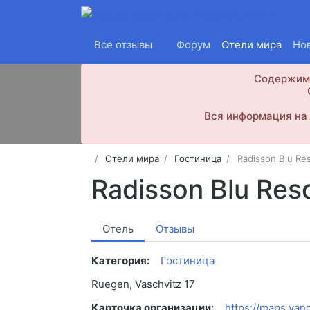
Все отзывы
Форум
Отели мира
Но
Содержимо
Вся информация на 
Отели мира
Гостиница
Radisson Blu Res
Radisson Blu Res
Отель
Отзывы
Категория:
Гостиница
Ruegen, Vaschvitz 17
Карточка организации:
https://maps.yan